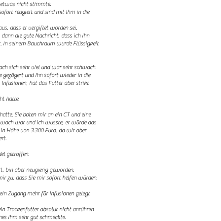
 etwas nicht stimmte.
ofort reagiert und sind mit Ihm
in die
s, dass er vergiftet worden sei.
nn die gute Nachricht, dass ich ihn
t. In seinem Bauchraum wurde Flüssigkeit
ach sich sehr viel und war sehr schwach.
e gezögert und Ihn sofort wieder in die
Infusionen, hat das Futter aber strikt
ht hatte.
atte. Sie boten mir an ein CT und eine
hwach war und ich wusste, er würde das
 in Höhe von 3.300 Euro, da wir aber
ert.
el getroffen.
rt, bin aber neugierig geworden.
ir zu, dass Sie mir sofort helfen würden,
kein Zugang mehr für Infusionen gelegt
in Trockenfutter absolut nicht anrühren
ches ihm sehr gut schmeckte.