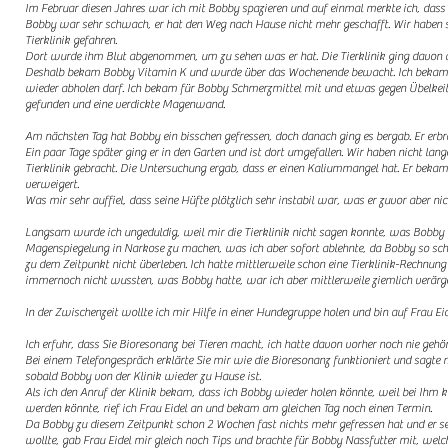
Im Februar diesen Jahres war ich mit Bobby spazieren und auf einmal merkte ich, dass
Bobby war sehr schwach, er hat den Weg nach Hause nicht mehr geschafft. Wir haben s
Tierklinik gefahren.
Dort wurde ihm Blut abgenommen, um zu sehen was er hat. Die Tierklinik ging davon au
Deshalb bekam Bobby Vitamin K und wurde über das Wochenende bewacht. Ich bekam da
wieder abholen darf. Ich bekam für Bobby Schmerzmittel mit und etwas gegen Übelkei
gefunden und eine verdickte Magenwand.
Am nächsten Tag hat Bobby ein bisschen gefressen, doch danach ging es bergab. Er erbr
Ein paar Tage später ging er in den Garten und ist dort umgefallen. Wir haben nicht lang
Tierklinik gebracht. Die Untersuchung ergab, dass er einen Kaliummangel hat. Er bekam 
verweigert.
Was mir sehr auffiel, dass seine Hüfte plötzlich sehr instabil war, was er zuvor aber nic
Langsam wurde ich ungeduldig, weil mir die Tierklinik nicht sagen konnte, was Bobby h
Magenspiegelung in Narkose zu machen, was ich aber sofort ablehnte, da Bobby so sc
zu
dem Zeitpunkt nicht überleben. Ich hatte mittlerweile schon eine Tierklinik-Rechnung
immernoch
nicht wussten, was Bobby hatte, war ich aber mittlerweile ziemlich verärg
In der Zwischenzeit wollte ich mir Hilfe in einer Hundegruppe holen und bin auf Frau Eid
Ich erfuhr, dass Sie Bioresonanz bei Tieren macht, ich hatte davon vorher noch nie gehö
Bei einem Telefongespräch erklärte Sie mir wie die Bioresonanz funktioniert und sagte m
sobald Bobby von der Klinik wieder zu Hause ist.
Als ich den Anruf der Klinik bekam, dass ich Bobby wieder holen könnte, weil bei Ihm 
werden
könnte, rief ich Frau Eidel an und bekam am gleichen Tag noch einen Termin.
Da Bobby zu diesem Zeitpunkt schon 2 Wochen fast nichts mehr gefressen hat und er se
wollte,
gab Frau Eidel mir gleich noch Tips und brachte für Bobby Nassfutter mit, wel