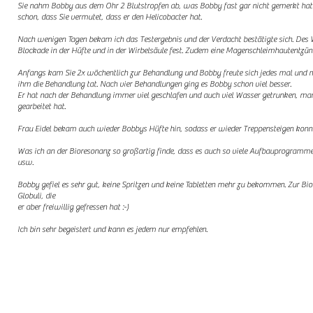
Sie nahm Bobby aus dem Ohr 2 Blutstropfen ab, was Bobby fast gar nicht gemerkt hat 
schon, dass Sie vermutet, dass er den Helicobacter hat.
Nach wenigen Tagen bekam ich das Testergebnis und der Verdacht bestätigte sich. Des We
Blockade in
der Hüfte und in der Wirbelsäule fest. Zudem eine Magenschleimhautentzü
Anfangs kam Sie 2x wöchentlich zur Behandlung und Bobby freute sich jedes mal und m
ihm die
Behandlung tat. Nach vier Behandlungen ging es Bobby schon viel besser.
Er hat nach der Behandlung immer viel geschlafen und auch viel Wasser getrunken, man
gearbeitet hat.
Frau Eidel bekam auch wieder Bobbys Hüfte hin, sodass er wieder Treppensteigen konn
Was ich an der Bioresonanz so großartig finde, dass es auch so viele Aufbauprogramme 
usw.
Bobby gefiel es sehr gut, keine Spritzen und keine Tabletten mehr zu bekommen. Zur Bi
Globuli, die
er aber freiwillig gefressen hat :-)
Ich bin sehr begeistert und kann es jedem nur empfehlen.